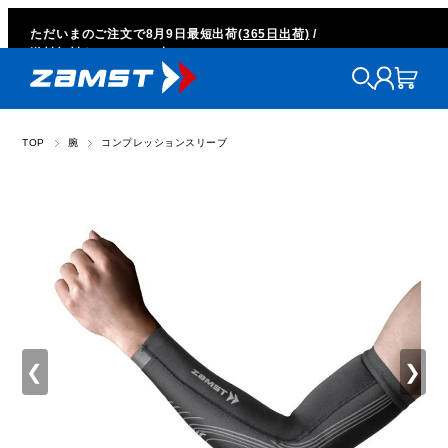
ただいまのご注文で
8月9日
最短出荷
(365日出荷)
/
送料無料キャンペーン中
TOP
腕
コンプレッションスリーブ
❮
❯