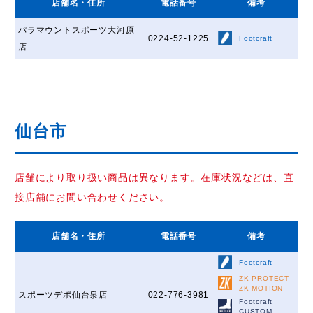
店舗名
・住所
電話番号
備考
パラマウントスポーツ大河原
0224-52-1225
Footcraft
店
仙台市
店舗により取り扱い商品は異なります。在庫状況などは、直
接店舗にお問い合わせください。
店舗名
・住所
電話番号
備考
Footcraft
ZK-PROTECT
ZK-MOTION
スポーツデポ仙台泉店
022-776-3981
Footcraft
CUSTOM