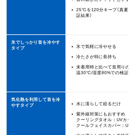
25℃を120分キープ（真夏の
証結果）
氷でしっかり首を冷やす
氷で気軽に冷やせる
タイプ
冷たさが特に長持ち
未着用時と比べて首周りの温
温30℃/湿度80%での検証結
気化熱を利用して首を冷
水に濡らして絞るだけ
やすタイプ
紫外線対策にもおすすめ
クーリングタオル：UVカット
クールフェイスカバー：UVカ