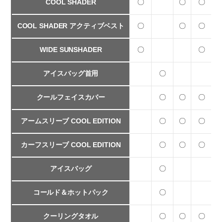
COOL SHADER
〇
〇
〇
COOL SHADER アクティブベスト
〇
〇
〇
WIDE SUNSHADER
〇
〇
アイスバッグ首用
〇
クールフェイスカバー
〇
〇
〇
アームスリーブ COOL EDITION
〇
〇
〇
カーフスリーブ COOL EDITION
〇
〇
〇
アイスバッグ
〇
コールド＆ホットパック
〇
クーリングタオル
〇
〇
〇