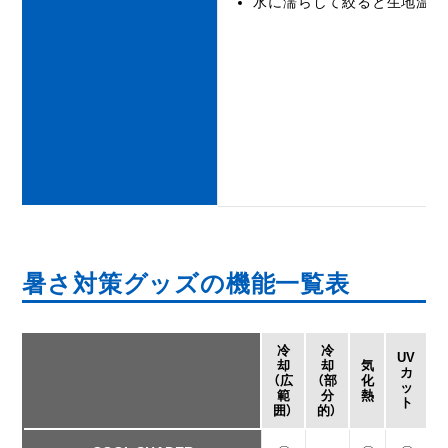
水に濡らして絞ると生地温度
暑さ対策グッズの機能一覧表
冷
冷
UV
却
却
気
カ
（広
（部
化
ッ
範
分
熱
ト
囲）
的）