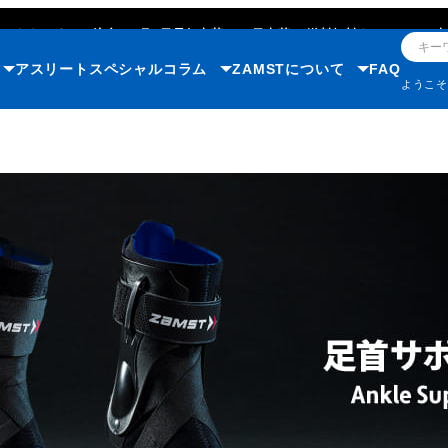
ただいまのご注文で
8月7日
最短出荷
(365日出荷)
/
送料無料キャンペーン中
アスリート
スペシャルコラム
ZAMSTについて
FAQ
ようこ