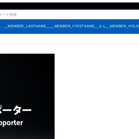
そ、
__MEMBER_LASTNAME____MEMBER_FIRSTNAME__さん
__MEMBER_HOL