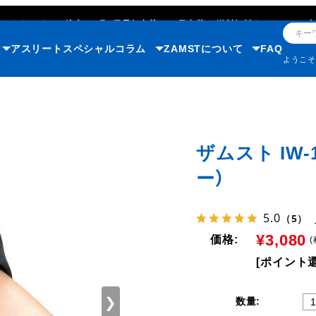
ただいまのご注文で
8月9日
最短出荷
(365日出荷)
/
送料無料キャンペーン中
アスリート
スペシャルコラム
ZAMSTについて
FAQ
ようこ
ザムスト IW
ー）
5.0
（5）
¥3,080
価格:
(
[ポイント還
❯
数量: