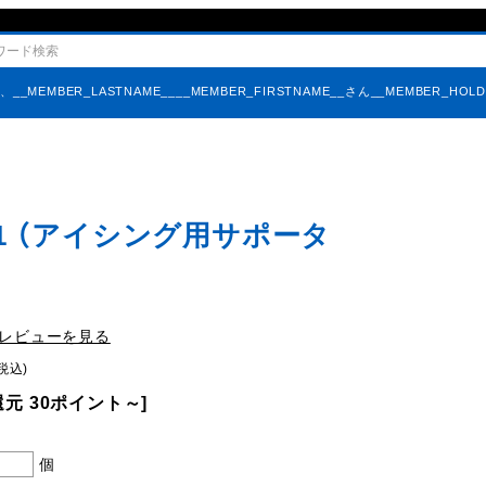
そ、
__MEMBER_LASTNAME____MEMBER_FIRSTNAME__さん
__MEMBER_HOL
-1 （アイシング用サポータ
レビューを見る
税込)
元 30ポイント～]
個