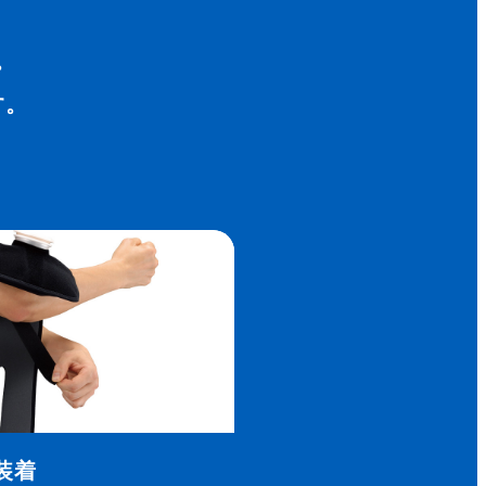
。
す。
装着