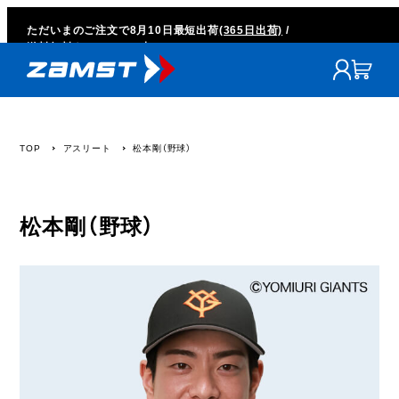
ただいまのご注文で
8月10日
最短出荷
(365日出荷)
/
送料無料キャンペーン中
TOP
アスリート
松本剛（野球）
松本剛（野球）