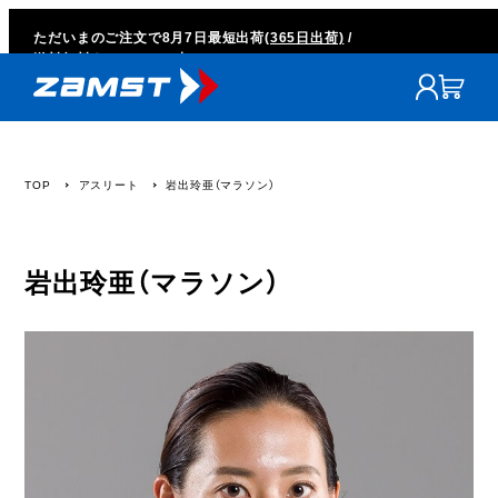
ただいまのご注文で
8月7日
最短出荷
(365日出荷)
/
送料無料キャンペーン中
TOP
アスリート
岩出玲亜（マラソン）
岩出玲亜（マラソン）