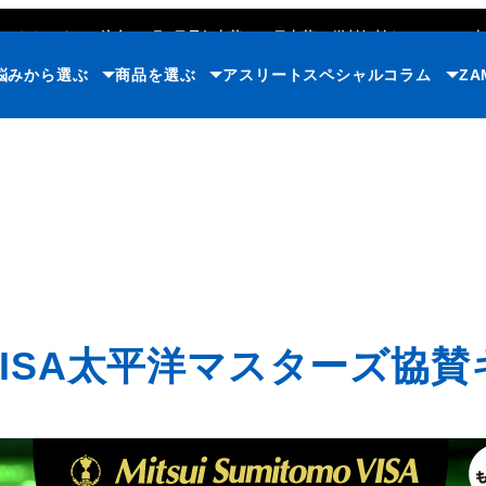
ただいまのご注文で
8月7日
最短出荷
(365日出荷)
/
送料無料キャンペーン中
悩みから選ぶ
商品を選ぶ
アスリート
スペシャルコラム
ZA
友VISA太平洋マスターズ協