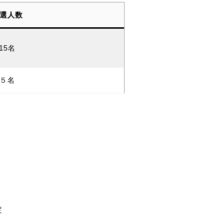
選人数
15名
５名
定