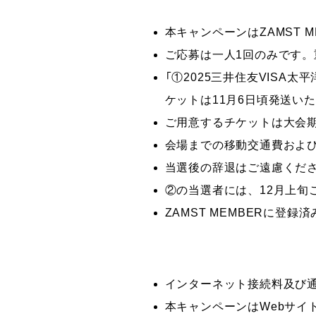
本キャンペーンはZAMST 
ご応募は一人1回のみです
「①2025三井住友VISA
ケットは11月6日頃発送い
ご用意するチケットは大会期
会場までの移動交通費およ
当選後の辞退はご遠慮くだ
②の当選者には、12月上旬
ZAMST MEMBERに登
インターネット接続料及び
本キャンペーンはWebサイ