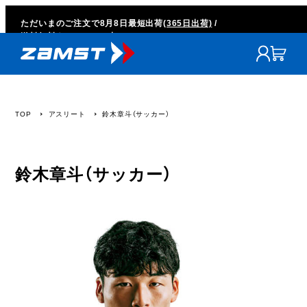
ただいまのご注文で
8月8日
最短出荷
(365日出荷)
/
送料無料キャンペーン中
TOP
アスリート
鈴木章斗（サッカー）
鈴木章斗（サッカー）