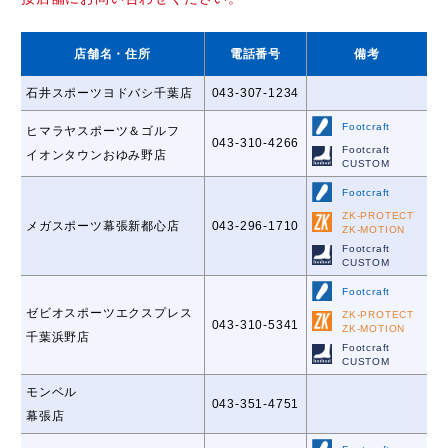
店舗名
・住所
電話番号
備考
石井スポーツヨドバシ千葉店
043-307-1234
Footcraft
ヒマラヤスポーツ＆ゴルフ
043-310-4266
Footcraft
イオンタウンおゆみ野店
CUSTOM
Footcraft
ZK-PROTECT
メガスポーツ幕張新都心店
043-296-1710
ZK-MOTION
Footcraft
CUSTOM
Footcraft
ゼビオスポーツエクスプレス
ZK-PROTECT
043-310-5341
ZK-MOTION
千葉浜野店
Footcraft
CUSTOM
モンベル
043-351-4751
幕張店