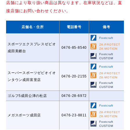
店舗により取り扱い商品は異なります。在庫状況などは、直
接店舗にお問い合わせください。
店舗名
・住所
電話番号
備考
Footcraft
スポーツエクスプレスゼビオ
ZK-PROTECT
0476-85-8540
ZK-MOTION
成田美郷台
Footcraft
CUSTOM
Footcraft
スーパースポーツゼビオイオ
ZK-PROTECT
0476-20-2155
ZK-MOTION
ンタウン成田富里店
Footcraft
CUSTOM
ゴルフ5成田公津の杜店
0476-28-6972
Footcraft
ZK-PROTECT
メガスポーツ成田店
0476-23-8811
ZK-MOTION
Footcraft
CUSTOM