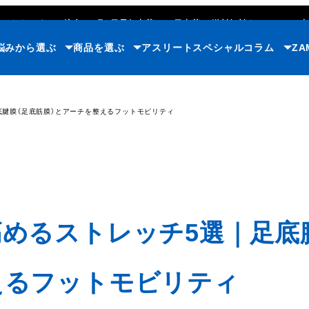
ただいまのご注文で
8月8日
最短出荷
(365日出荷)
/
送料無料キャンペーン中
悩みから選ぶ
商品を選ぶ
アスリート
スペシャルコラム
ZA
底腱膜（足底筋膜）とアーチを整えるフットモビリティ
めるストレッチ5選｜足底
えるフットモビリティ