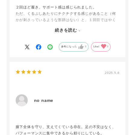
２回ほど履き、サポート感は感じられました。
ただ、くるぶしあたりにチクチクする感じがあること（何
かが刺さっているような形跡はない）と、１回目ではやく
も靴下の底がほつれたのでこの評価です。
続きを読む
使えるは使えるので、もうしばらく使って改善するようで
あれば改めて評価します。
参考になった
0
Like!
0
2025.5.6
no name
膝下全体を守り、支えてくている存在。足の不安はなく、
パフォーマンスに集中できるから頼りにしている。