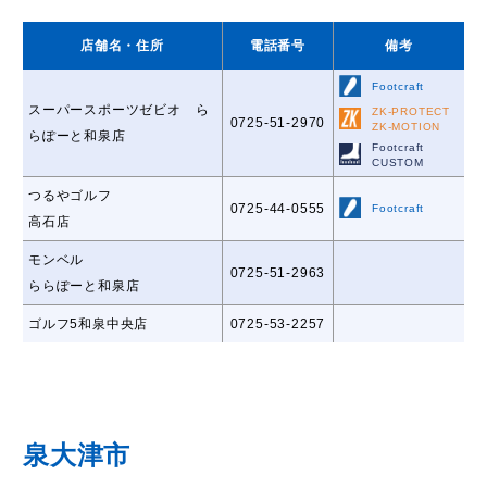
店舗名
・住所
電話番号
備考
Footcraft
スーパースポーツゼビオ ら
ZK-PROTECT
0725-51-2970
ZK-MOTION
らぽーと和泉店
Footcraft
CUSTOM
つるやゴルフ
0725-44-0555
Footcraft
高石店
モンベル
0725-51-2963
ららぽーと和泉店
ゴルフ5和泉中央店
0725-53-2257
泉大津市