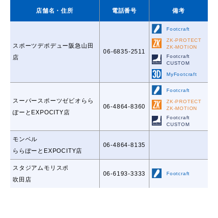
店舗名
・住所
電話番号
備考
Footcraft
ZK-PROTECT
スポーツデポデュー阪急山田
ZK-MOTION
06-6835-2511
Footcraft
店
CUSTOM
MyFootcraft
Footcraft
スーパースポーツゼビオらら
ZK-PROTECT
06-4864-8360
ZK-MOTION
ぽーとEXPOCITY店
Footcraft
CUSTOM
モンベル
06-4864-8135
ららぽーとEXPOCITY店
スタジアムモリスポ
06-6193-3333
Footcraft
吹田店