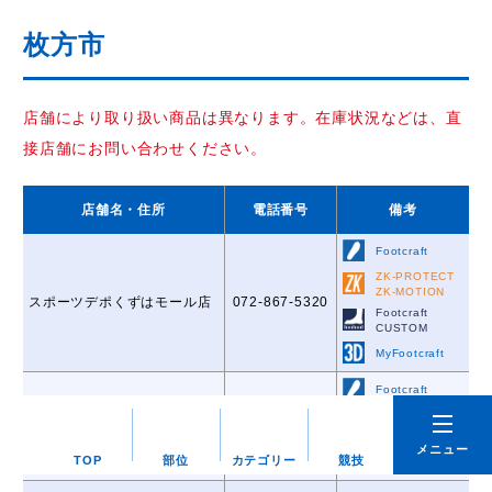
枚方市
店舗により取り扱い商品は異なります。在庫状況などは、直
接店舗にお問い合わせください。
店舗名
・住所
電話番号
備考
Footcraft
ZK-PROTECT
ZK-MOTION
スポーツデポくずはモール店
072-867-5320
Footcraft
CUSTOM
MyFootcraft
Footcraft
スーパースポーツゼビオニト
ZK-PROTECT
072-866-1439
ZK-MOTION
リモール枚方店
メニュー
Footcraft
TOP
部位
カテゴリー
競技
CUSTOM