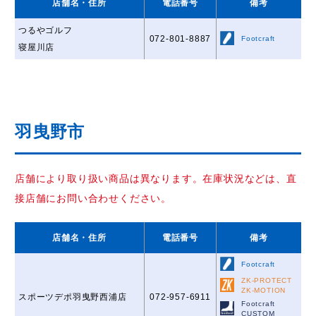
店舗名
・住所
電話番号
備考
つるやゴルフ
072-801-8887
Footcraft
寝屋川店
羽曳野市
店舗により取り扱い商品は異なります。在庫状況などは、直
接店舗にお問い合わせください。
店舗名
・住所
電話番号
備考
Footcraft
ZK-PROTECT
ZK-MOTION
スポーツデポ羽曳野西浦店
072-957-6911
Footcraft
CUSTOM