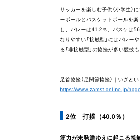
サッカーを楽しむ子供（小学生）
ーボールとバスケットボールを楽
し、バレーは41.2％、バスケは
なりやすい「接触型」にはバレー
る「非接触型」の捻挫が多い競技
足首捻挫（足関節捻挫）｜いざと
https://www.zamst-online.jp/hpg
2位 打撲（40.0％）
筋力が未発達ゆえに起こる接