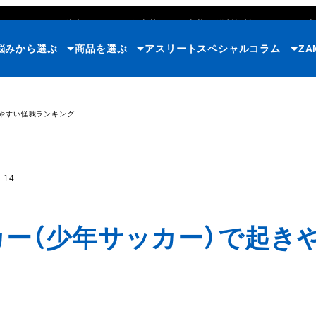
ただいまのご注文で
8月7日
最短出荷
(365日出荷)
/
送料無料キャンペーン中
悩みから選ぶ
商品を選ぶ
アスリート
スペシャルコラム
ZA
きやすい怪我ランキング
.14
ー（少年サッカー）で起き