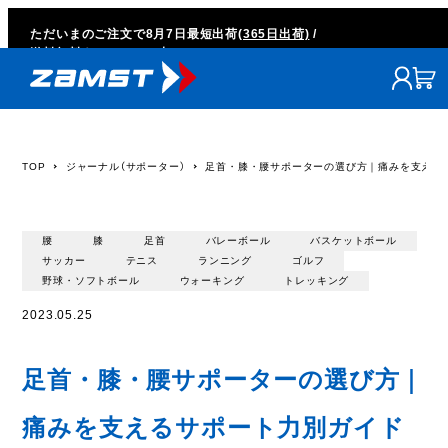
ただいまのご注文で
8月7日
最短出荷
(365日出荷)
/
送料無料キャンペーン中
TOP
ジャーナル（サポーター）
足首・膝・腰サポーターの選び方｜痛みを支える
腰
膝
足首
バレーボール
バスケットボール
サッカー
テニス
ランニング
ゴルフ
野球・ソフトボール
ウォーキング
トレッキング
2023.05.25
足首・膝・腰サポーターの選び方｜
痛みを支えるサポート力別ガイド