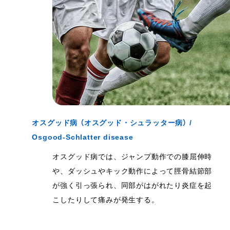
オスグッド病 （オスグッド・シュラッター病） /
Osgood-Schlatter disease
オスグッド病では、ジャンプ動作での膝屈伸時
や、ダッシュやキック動作によって脛骨結節部
が強く引っ張られ、同部がはがれたり炎症を起
こしたりして痛みが発生する。