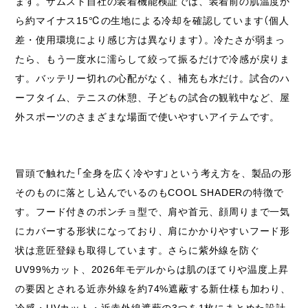
ます。ザムスト自社の装着機能検証では、装着前の肌温度か
ら約マイナス15℃の生地による冷却を確認しています（個人
差・使用環境により感じ方は異なります）。冷たさが弱まっ
たら、もう一度水に濡らして絞って振るだけで冷感が戻りま
す。バッテリー切れの心配がなく、補充も水だけ。試合のハ
ーフタイム、テニスの休憩、子どもの試合の観戦中など、屋
外スポーツのさまざまな場面で使いやすいアイテムです。
冒頭で触れた「全身を広く冷やす」という考え方を、製品の形
そのものに落とし込んでいるのもCOOL SHADERの特徴で
す。フード付きのポンチョ型で、肩や首元、顔周りまで一気
にカバーする形状になっており、肩にかかりやすいフード形
状は意匠登録も取得しています。さらに紫外線を防ぐ
UV99%カット、2026年モデルからは肌のほてりや温度上昇
の要因とされる近赤外線を約74%遮蔽する新仕様も加わり、
冷感・UVカット・近赤外線遮蔽の3つを1枚にまとめた設計