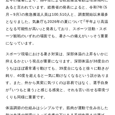
あると言われています。総務省の発表によると、令和7年（5
月～9月）の救急搬送人員は100,510人と、調査開始以来最多
となりました。気象庁も2026年の夏について「平年より高温
となる可能性が高い」と発表しており、スポーツ活動・スポ
ーツ観戦のいずれの場面でも、暑さへの備えがいっそう重要
になっています。
スポーツ現場における暑さ対策は、深部体温の上昇をいかに
抑えるかという視点が重要になります。深部体温が38度台の
うちはほぼ通常通り動けても、39度台になると徐々に動きが
鈍り、40度を超えると一気に動けなくなるという説がありま
す。また、外から異変に気づくのは容易ではなく、選手自身
が「いつもと違う」と感じる感覚と、それを言い出せる環境づ
くりも同様に重要です。
体温調節の仕組みはシンプルです。筋肉が運動で生み出した
熱は血液の循環によって皮膚の下にある毛細血管まで運ば