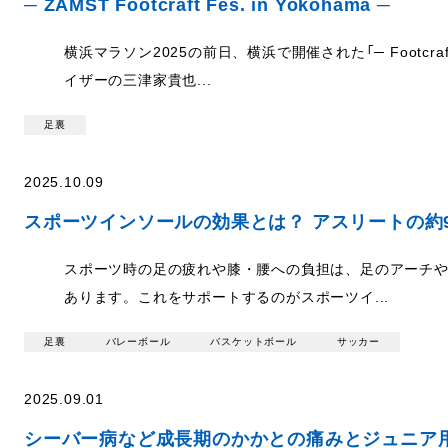
─ ZAMST Footcraft Fes. in Yokohama ─
横浜マラソン2025の前日、横浜で開催された「─ Footcraf
イザーの三津家貴也...
足裏
2025.10.09
スポーツインソールの効果とは？ アスリートの約
スポーツ時の足の疲れや膝・腰への負担は、足のアーチや
あります。これをサポートするのがスポーツイ...
足裏
バレーボール
バスケットボール
サッカー
2025.09.01
シーバー病など成長期のかかとの痛みとジュニア