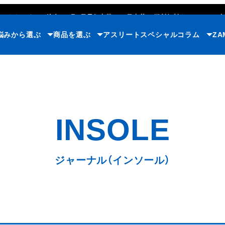
ただいまのご注文で
8月7日
最短出荷
(365日出荷)
/
送料無料キャンペーン中
悩みから選ぶ
商品を選ぶ
アスリート
スペシャルコラム
ZA
ジャーナル（インソール）