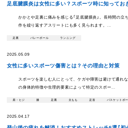
足底腱膜炎は女性に多い？スポーツ時に知ってお
かかとや足裏に痛みを感じる「足底腱膜炎」。長時間の立
作を繰り返すアスリートにも多く見られます。...
足裏
バレーボール
ランニング
2025.05.09
女性に多いスポーツ傷害とは？その理由と対策
スポーツを楽しむ人にとって、ケガや障害は避けて通れ
の身体的特徴や生理的要素によって特定のスポー...
肩・ヒジ
膝
足裏
太もも
足首
バスケットボ
2025.04.17
登山後の疲れを解消！おすすめストレッチ5選【初