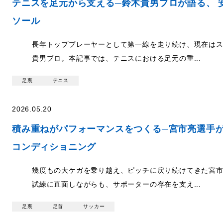
テニスを足元から支える─鈴木貴男プロが語る、 
ソール
長年トッププレーヤーとして第一線を走り続け、現在は
貴男プロ。本記事では、テニスにおける足元の重...
足裏
テニス
2026.05.20
積み重ねがパフォーマンスをつくる─宮市亮選手
コンディショニング
幾度もの大ケガを乗り越え、ピッチに戻り続けてきた宮
試練に直面しながらも、サポーターの存在を支え...
足裏
足首
サッカー